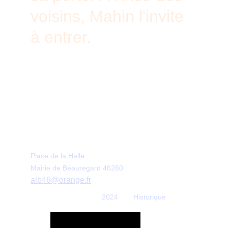
voisins, Mahin l'invite 
à entrer.
Association loi 1901.                                      
Elle a pour vocation de créer du 
l'intérêt général, au
lien social en servant 
travers d'activités ludiques et culturelles au sein 
du village de Beauregard (Lot).
Place de la Halle
Mairie de Beauregard 46260
alb46@orange.fr
2024
Historique 