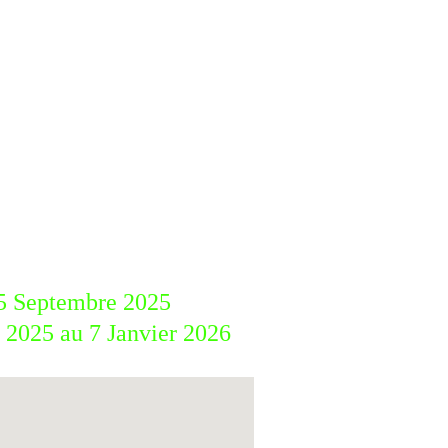
bruissements apais
jambes se dégourd
conversations ras
Et, la balade term
autour d’une petit
joueuses, dans la p
e de Beauregard le Jeudi à
 15 Septembre 2025
 2025 au 7 Janvier 2026