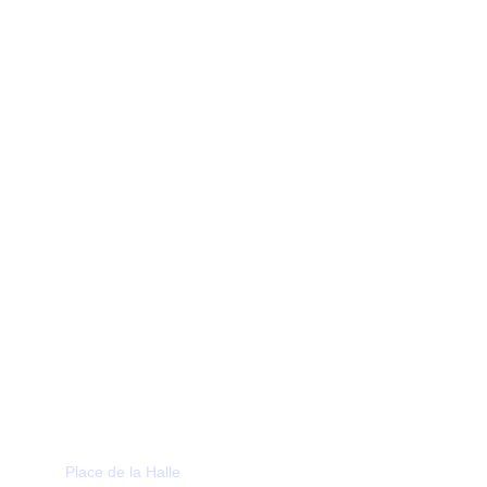
Association loi 1901.                                      
Elle a pour vocation de créer du 
l'intérêt général, au
lien social en servant 
travers d'activités ludiques et culturelles au sein 
du village de Beauregard (Lot).
Place de la Halle